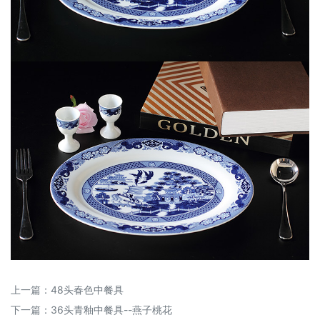
上一篇：
48头春色中餐具
下一篇：
36头青釉中餐具--燕子桃花