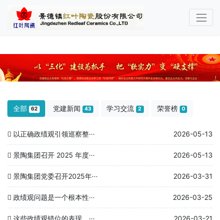
半岛体育(中国)官方网站
全部
党建新闻
学习交流
荣誉榜
62
43
2
0
以正确政绩观引领巡察整···
2026-05-13
景陶集团召开 2025 年度···
2026-05-13
景陶集团党委召开2025年···
2026-03-31
政绩观问题是一个根本性···
2026-03-25
这些政绩观错位的表现，···
2026-03-21