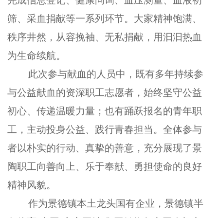
筛、采血捐献等一系列环节。大家精神饱满、
秩序井然，从容挽袖、无私捐献，用汩汩热血
为生命续航。
此次参与献血的人员中，既有多年持续参
与公益献血的资深职工志愿者，始终坚守公益
初心、传递温暖力量；也有踊跃报名的青年职
工，主动投身公益、践行青春担当。全体参与
者以朴实的行动、真挚的善意，充分展现了景
陶职工向善向上、乐于奉献、勇担使命的良好
精神风貌。
作为景德镇本土龙头国有企业，景德镇半