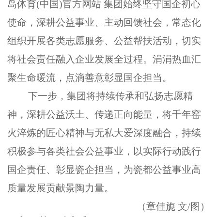
岛体育(中国)官方网站 集团始终坚守国企初心
使命，深耕公益事业、主动回馈社会，常态化
组织开展各类志愿服务、公益帮扶活动，切实
将社会责任融入企业发展全过程。涓涓热血汇
聚生命暖流，点滴善意彰显国企担当。
下一步，集团将持续传承和弘扬志愿精
神，深耕公益沃土、传递正向能量，将千年窑
火淬炼的匠心精神与无私大爱深度融合，持续
积极参与各类社会公益事业，以实际行动践行
国企责任、彰显瓷企担当，为瓷都公益事业高
质量发展贡献景陶力量。
（章佳旎
文
/
图）